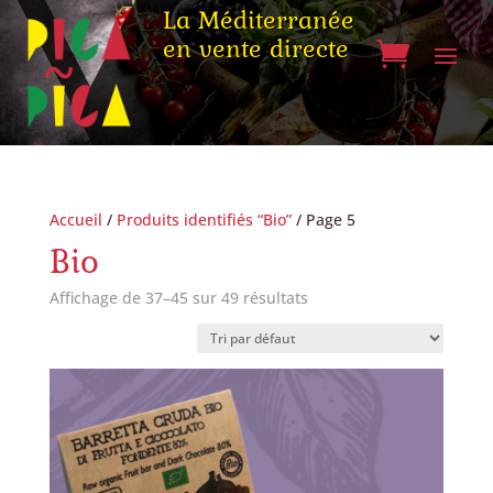
La Méditerranée
en vente directe
Accueil
/
Produits identifiés “Bio”
/ Page 5
Bio
Affichage de 37–45 sur 49 résultats