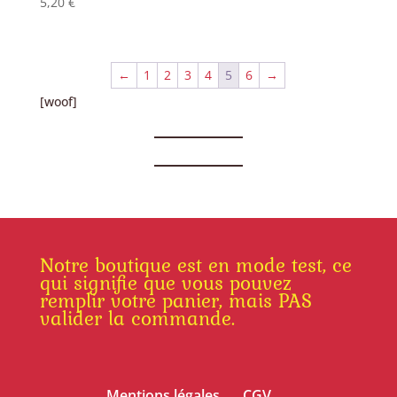
5,20
€
←
1
2
3
4
5
6
→
[woof]
Notre boutique est en mode test, ce
qui signifie que vous pouvez
remplir votre panier, mais PAS
valider la commande.
Mentions légales
CGV