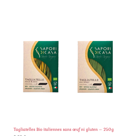
de
prix :
9,70 €
à
10,30 €
Tagliatelles Bio italiennes sans œuf ni gluten – 250g