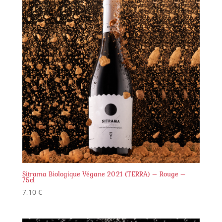
Sitrama Biologique Végane 2021 (TERRA) – Rouge –
75cl
7,10
€