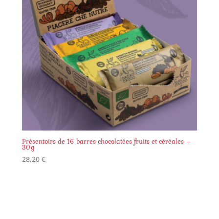
Présentoirs de 16 barres chocolatées fruits et céréales –
30g
28,20
€